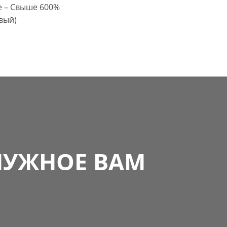
е – Свыше 600%
вый)
НУЖНОЕ ВАМ