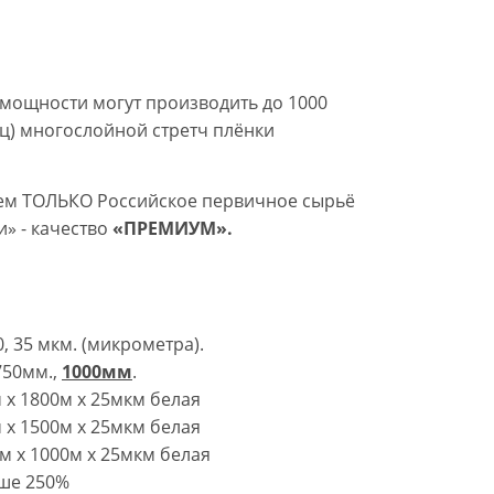
мощности могут производить до 1000
сяц) многослойной стретч плёнки
уем ТОЛЬКО Российское первичное сырьё
» - качество
«ПРЕМИУМ».
0, 35 мкм. (микрометра).
750мм.,
1000мм
.
 х 1800м х 25мкм белая
 х 1500м х 25мкм белая
м х 1000м х 25мкм белая
ыше 250%